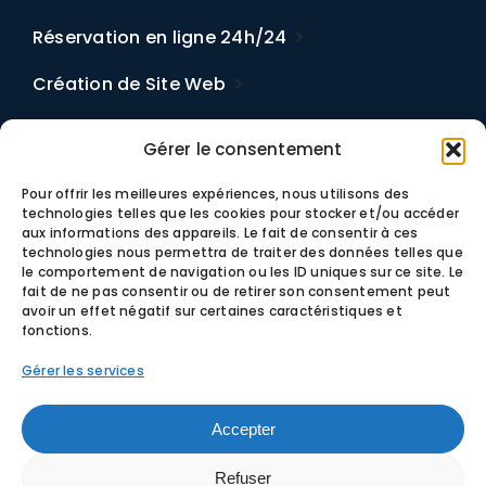
Réservation en ligne 24h/24
Création de Site Web
Tarifs
Gérer le consentement
www.franceramonage.fr
Pour offrir les meilleures expériences, nous utilisons des
technologies telles que les cookies pour stocker et/ou accéder
Application Manager
aux informations des appareils. Le fait de consentir à ces
technologies nous permettra de traiter des données telles que
Connexion à mon compte
le comportement de navigation ou les ID uniques sur ce site. Le
fait de ne pas consentir ou de retirer son consentement peut
avoir un effet négatif sur certaines caractéristiques et
S’enregistrer
fonctions.
Centre d’aide
Gérer les services
Accepter
Mentions légales
–
CGU
–
Confidentialité
–
Cookie
Refuser